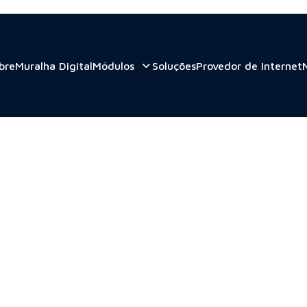
bre
Muralha Digital
Módulos
Soluções
Provedor de Internet
 2023