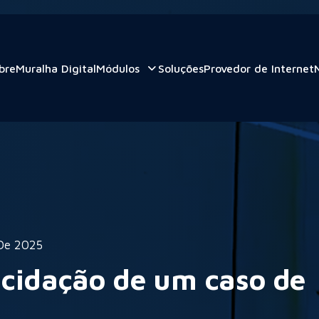
bre
Muralha Digital
Módulos
Soluções
Provedor de Internet
 De 2025
ucidação de um caso de