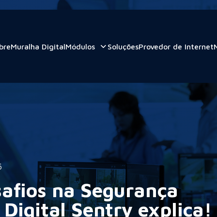
bre
Muralha Digital
Módulos
Soluções
Provedor de Internet
6
afios na Segurança
Digital Sentry explica!