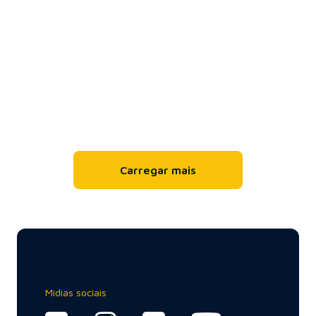
Cases e resultados
8 de agosto de 2024
Muralha Digital Sentry, a principal ferramenta
contra a criminalidade!
A Muralha Digital Sentry, conhecida por revolucionar as
estratégias de defesa em mais de 120 municípios, é mais que
uma...
Carregar mais
Cases e resultados
10 de julho de 2024
Midias sociais