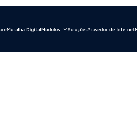
bre
Muralha Digital
Módulos
Soluções
Provedor de Internet
 2023